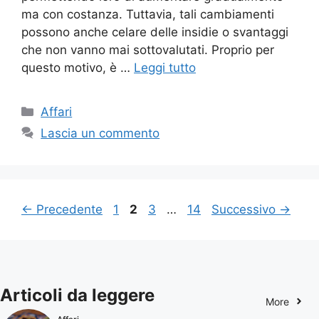
ma con costanza. Tuttavia, tali cambiamenti
possono anche celare delle insidie o svantaggi
che non vanno mai sottovalutati. Proprio per
questo motivo, è …
Leggi tutto
Categorie
Affari
Lascia un commento
Pagina
Pagina
Pagina
Pagina
←
Precedente
1
2
3
…
14
Successivo
→
Articoli da leggere
More