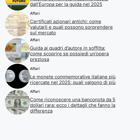
dall’Europa per la guida nel 2025
Affari
Certificati azionari antichi: come
valutarli e quali possono sorprendere
sul mercato
Affari
Guida ai quadri d’autore in soffitta:
come scoprire se possiedi un’opera
preziosa
Affari
Le monete commemorative italiane più
ricercate nel 2025: quali valgono di più
Affari
Come riconoscere una banconota da 5
dollari rara: ecco i dettagli che fanno la
differenza