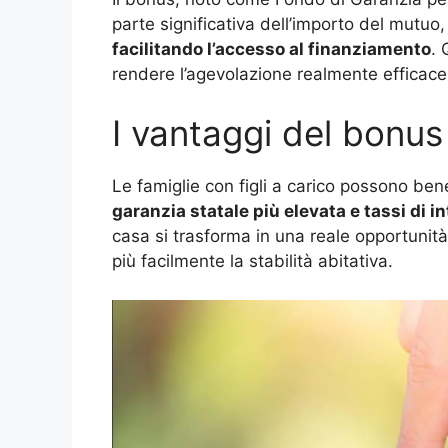
parte significativa dell’importo del mutuo,
facilitando l’accesso al finanziamento
. 
rendere l’agevolazione realmente efficace
I vantaggi del bonus
Le famiglie con figli a carico possono bene
garanzia statale più elevata e tassi di i
casa si trasforma in una reale opportunità 
più facilmente la stabilità abitativa.