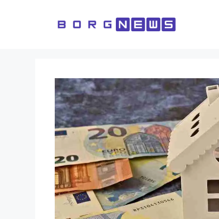
Vai
al
contenuto