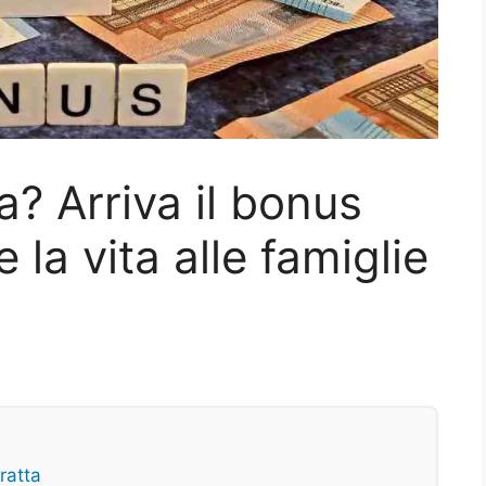
? Arriva il bonus
la vita alle famiglie
ratta