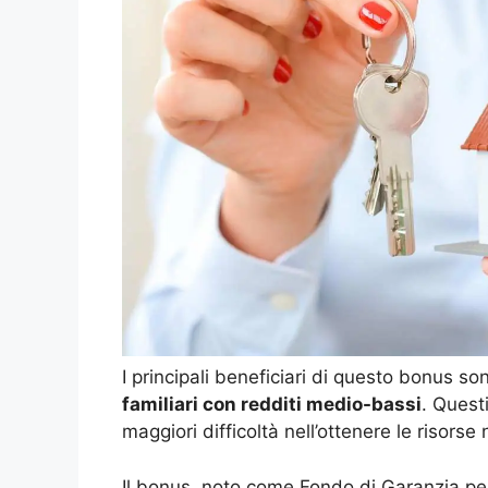
I principali beneficiari di questo bonus s
familiari con redditi medio-bassi
. Questi
maggiori difficoltà nell’ottenere le risors
Il bonus, noto come Fondo di Garanzia per