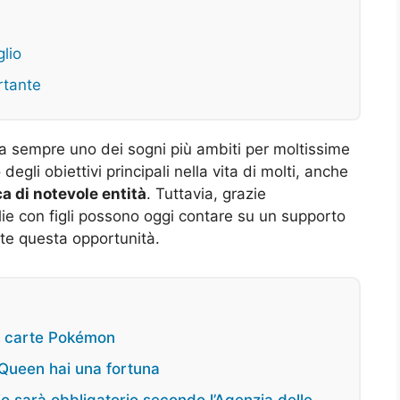
glio
rtante
a sempre uno dei sogni più ambiti per moltissime
gli obiettivi principali nella vita di molti, anche
 di notevole entità
. Tuttavia, grazie
lie con figli possono oggi contare su un supporto
te questa opportunità.
le carte Pokémon
i Queen hai una fortuna