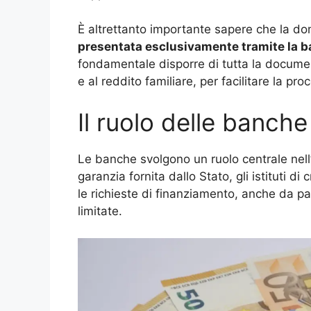
È altrettanto importante sapere che la d
presentata esclusivamente tramite la ba
fondamentale disporre di tutta la documenta
e al reddito familiare, per facilitare la pro
Il ruolo delle banche
Le banche svolgono un ruolo centrale nel
garanzia fornita dallo Stato, gli istituti
le richieste di finanziamento, anche da pa
limitate.