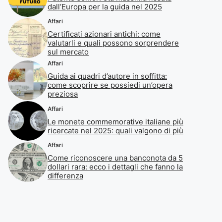
dall’Europa per la guida nel 2025
Affari
Certificati azionari antichi: come
valutarli e quali possono sorprendere
sul mercato
Affari
Guida ai quadri d’autore in soffitta:
come scoprire se possiedi un’opera
preziosa
Affari
Le monete commemorative italiane più
ricercate nel 2025: quali valgono di più
Affari
Come riconoscere una banconota da 5
dollari rara: ecco i dettagli che fanno la
differenza