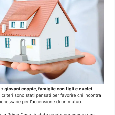
ono
giovani coppie, famiglie con figli e nuclei
 criteri sono stati pensati per favorire chi incontra
e necessarie per l’accensione di un mutuo.
 la Prima Casa, è stato creato per coprire una