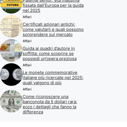
Patente senior: età massima
fissata dall’Europa per la guida
nel 2025
Affari
Certificati azionari antichi:
come valutarli e quali possono
sorprendere sul mercato
Affari
Guida ai quadri d’autore in
soffitta: come scoprire se
possiedi un’opera preziosa
Affari
Le monete commemorative
italiane più ricercate nel 2025:
quali valgono di più
Affari
Come riconoscere una
banconota da 5 dollari rara:
ecco i dettagli che fanno la
differenza