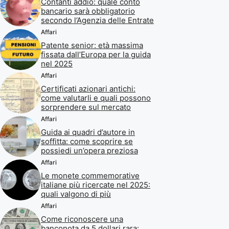
Contanti addio: quale conto
bancario sarà obbligatorio
secondo l’Agenzia delle Entrate
Affari
Patente senior: età massima
fissata dall’Europa per la guida
nel 2025
Affari
Certificati azionari antichi:
come valutarli e quali possono
sorprendere sul mercato
Affari
Guida ai quadri d’autore in
soffitta: come scoprire se
possiedi un’opera preziosa
Affari
Le monete commemorative
italiane più ricercate nel 2025:
quali valgono di più
Affari
Come riconoscere una
banconota da 5 dollari rara: